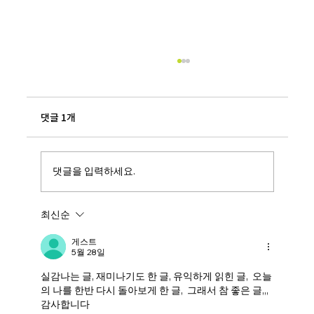
댓글 1개
댓글을 입력하세요.
최신순
[공지] 본사 임직원 대상 사무실 스트레칭 방
송 안내
게스트
5월 28일
실감나는 글, 재미나기도 한 글, 유익하게 읽힌 글,  오늘
의 나를 한반 다시 돌아보게 한 글,  그래서 참 좋은 글,,, 
감사합니다 