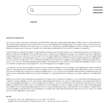
2월 4주차
감각있는 광고? 진정성있는 광고?
최근 시몬스의 비건 매트리스 브랜드 N32가 공개한 '슬립 세이프티(SLEEP SAFETY)' 캠페인 광고는 강렬한 비주얼과 독특한 연출로 큰 주목을 받고 있습니다. 이 광고는 환경오염과 안
전한 수면 환경에 대한 경각심을 일깨우며, 공개 두 달여 만에 유튜브 누적 조회수 2000만 회를 달성하는 등 큰 반향을 일으켰습니다. 광고는 플라스틱 쓰레기 더미 위에 누워 있는 더미
인형을 통해 환경호르몬의 위험성을 은유적으로 표현하고 있습니다. 어두운 분위기와 기이한 음성은 일부 시청자들에게 불편함을 주기도 했지만, 이러한 연출이 오히려 메시지의 전달
력을 높였다는 평가를 받고 있습니다. 특히, 침대 가구 업계에서 다루기 어려웠던 환경오염 문제를 직설적으로 제시하며 브랜드 인지도를 높이는 데 성공했습니다.
이러한 마케팅 전략은 소비자들에게 강한 인상을 남기며, 친환경 제품에 대한 관심을 높이는 긍정적인 효과를 가져왔습니다. 최근 기업들의 환경 문제에 대한 인식이 높아짐에 따라, 친
환경적인 이미지를 강조하는 광고를 통해 소비자와의 신뢰를 구축하고 있습니다. 이러한 광고는 단순히 제품을 홍보하는 것을 넘어, 지속 가능성을 중심으로 한 브랜드 가치를 형성하는
데 중요한 역할을 하고 있습니다. 환경 보호는 이제 선택이 아닌 필수로 여겨지며, 기업들은 이를 통해 사회적 책임을 실현하기 위해 노력하고 있습니다. 그 예로, 일부 기업들은 친환경 광
고를 통해 소비자들에게 지속 가능성의 중요성을 알리고 있습니다. 스타벅스는 일회용품 사용 감소 전략으로 2025년까지 전 매장에서 일회용컵 사용을 중단하고 리유저블 컵을 도입
하고 있으며, 재생가능한 에너지를 사용하는 ‘그리너 스토어(Greener Store)’를 전 세계적으로 운영하며 에너지 효율을 높이고 물 사용량을 줄이는 등 친환경 매장 설계를 도입하고 있
습니다. 또, 도미노 피자는 'Zero Waste' 캠페인을 통해 음식물 쓰레기를 줄이기 위한 노력을 강조하고 있으며, 던킨은 지속 가능한 포장재를 사용한 제품을 홍보하고 있습니다. 이러한
광고와 마케팅은 소비자들에게 환경 보호의 필요성을 일깨우고, 기업의 사회적 책임을 강조하는 데 큰 역할을 하고 있습니다.
그러나 한편으로는 이번 시몬스 광고와 같은 강렬한 이미지와 메시지가 일부 소비자들에게 거부감을 줄 수 있다는 우려도 존재합니다. 또한, 친환경을 표방하는 마케팅이 실제 제품의 친
환경성이나, 기업의 경영 전략과 일치하지 않을 경우, '그린워싱'으로 비판받을 수 있으므로 주의가 필요합니다. 비슷한 사례로, HSBC 은행이 진행한 옥외 광고가 있습니다. 이 광고는 플
라스틱 쓰레기로 인한 환경오염의 심각성을 시각적으로 전달하여 큰 반향을 일으켰습니다. 그러나 이 광고와는 다르게 실제 HSBC의 ESG 경영 전략은 탄소 배출 넷제로 목표 달성 시점
을 20년 연기하거나, 환경 관련 목표 비중을 대폭 감소하는 등 많은 차이를 보였습니다. 그 결과 환경 운동가들의 많은 비판을 받았으며 소비자들의 신뢰를 저하시키는 결과를 초래하였
습니다.
결론적으로, 시몬스 N32의 이번 광고는 환경오염에 대한 경각심을 효과적으로 전달하며 브랜드 인지도를 높이는 데 성공했습니다. 그러나 이러한 마케팅이 실제 친환경 경영과 일치하
지 않을 경우, 소비자들의 신뢰를 잃을 수 있으므로, 기업은 진정성 있는 친환경 경영을 실천해야 할 것입니다. 즉, 기업의 여러 노력들이 진정성보다는 단순 마케팅 전략으로 비춰질 수도
있기에, 기업의 친환경 활동에 실효성을 높이고, 소비자와의 신뢰를 구축하는 것이 필요합니다. 소비자 또한 이러한 변화에 적극적으로 참여해야 합니다. 환경 문제는 개인의 노력만으로
해결될 수 없는 복합적인 문제이기 때문에, 기업과 소비자가 함께 협력하여 지속 가능한 미래를 만들어 나가야 합니다. 기업들은 소비자들의 요구에 귀 기울이고 투명한 정보를 제공함으
로써 신뢰를 쌓아야 하며, 소비자들은 친환경 제품을 선택함으로써 기업의 지속 가능성 전략에 힘을 실어줄 수 있습니다. 결국, 환경 문제는 우리 모두의 책임입니다. 기업들은 마케팅 메
시지와 실제 경영 활동 간의 일관성을 유지하며 지속가능한 경영을 펼치고, 소비자들은 이러한 기업을 지지함으로써 환경 보호에 기여할 수 있습니다. 앞으로도 기업과 소비자가 함께 협
력하여 지속 가능한 미래를 만들어 나가기를 기대합니다.
참고 자료:
- 「국민 절반이 본 '기괴한' 그 광고…환경오염 경각심 고취」, 뉴시스, 권혁진 기자, 25/02/21
- 「글로벌 광고에이전시 ‘빅6’, 화석연료 기업 ‘그린워싱 크리에이티브’ 주도」, netzero news, 지혁민 기자, 25/02/17