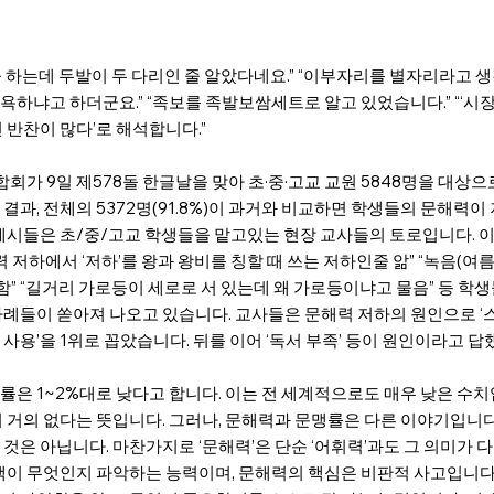
하는데 두발이 두 다리인 줄 알았다네요.” “이부자리를 별자리라고 생각
욕하냐고 하더군요.” “족보를 족발보쌈세트로 알고 있었습니다.” “‘시
 반찬이 많다’로 해석합니다.”
가 9일 제578돌 한글날을 맞아 초·중·고교 교원 5848명을 대상으로
결과, 전체의 5372명(91.8%)이 과거와 비교하면 학생들의 문해력
 예시들은 초/중/고교 학생들을 맡고있는 현장 교사들의 토로입니다. 이
력 저하에서 ‘저하’를 왕과 왕비를 칭할 때 쓰는 저하인줄 앎” “녹음(여
함” “길거리 가로등이 세로로 서 있는데 왜 가로등이냐고 물음” 등 학
사례들이 쏟아져 나오고 있습니다. 교사들은 문해력 저하의 원인으로 ‘스
사용’을 1위로 꼽았습니다. 뒤를 이어 ‘독서 부족’ 등이 원인이라고 답
률은 1~2%대로 낮다고 합니다. 이는 전 세계적으로도 매우 낮은 수치
이 거의 없다는 뜻입니다. 그러나, 문해력과 문맹률은 다른 이야기입니
것은 아닙니다. 마찬가지로 ‘문해력’은 단순 ‘어휘력’과도 그 의미가 
문맥이 무엇인지 파악하는 능력이며, 문해력의 핵심은 비판적 사고입니다