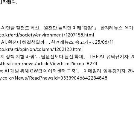
 시작됐다.
’ AI만큼 절전도 혁신…원전만 늘리면 미래 ‘캄캄’ 」, 한겨레뉴스, 옥기원기
co.kr/arti/society/environment/1207158.html
’ AI, 원전이 해결책일까」, 한겨레뉴스, 송고기자, 25/06/11
co.kr/arti/opinion/column/1202123.html
너지 정책 지형 바꿔”… 탈원전보다 원전 확대」, THE AI, 유덕규기자, 25
theai.com/news/articleView.html?idxno=8274
 AI 개발 위해 GW급 데이터센터 구축”」, 이데일리, 임유경기자, 25/0
ily.co.kr/News/Read?newsId=03339046642234848