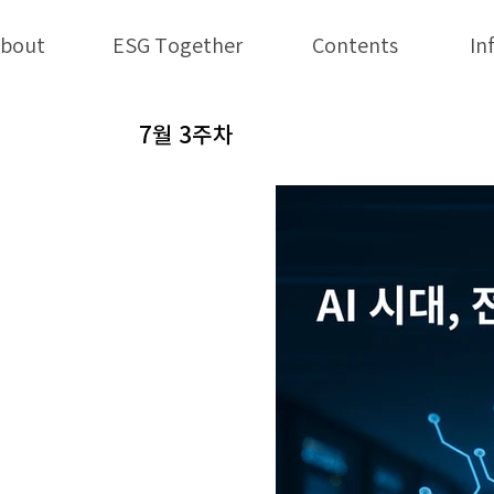
bout
ESG Together
Contents
In
7월 3주차