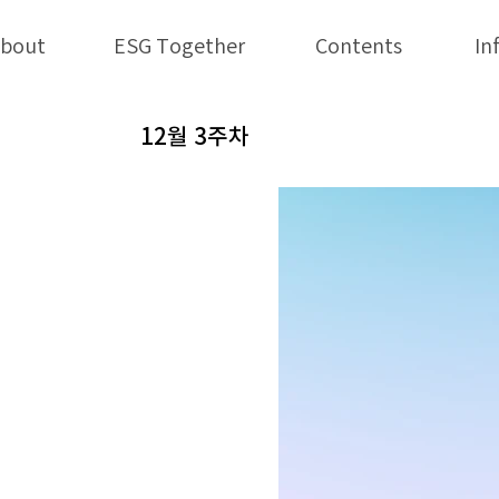
bout
ESG Together
Contents
In
12월 3주차