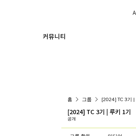
A
A
​커뮤니티
홈
그룹
[2024] TC 3기 
[2024] TC 3기 | 루키 1기
공개