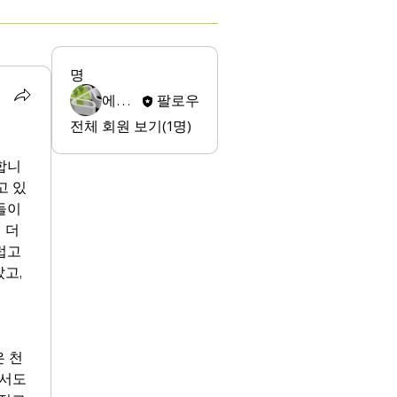
명
에스지 이
팔로우
전체 회원 보기(1명)
합니
고 있
이 
더 
고 
, 
은 천
서도 