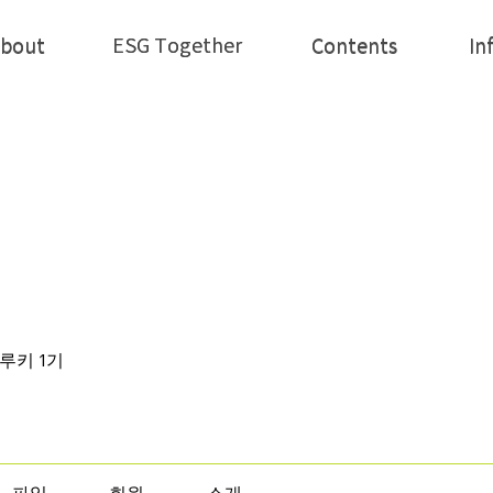
ESG Together
bout
ESG Together
Contents
In
bout
Contents
In
| 루키 1기