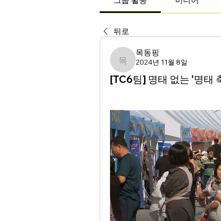
그룹 활동
미디어
뒤로
목동핑
2024년 11월 8일
목동핑
[TC6팀] 명태 없는 '명태