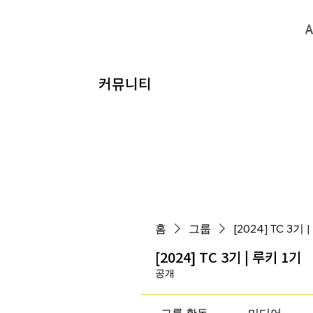
A
A
​커뮤니티
홈
그룹
[2024] TC 3기 
[2024] TC 3기 | 루키 1기
공개