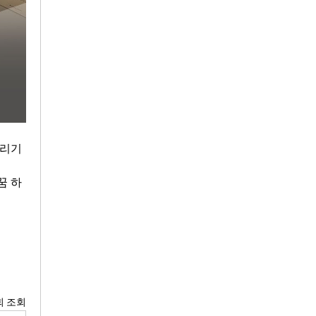
리기 
꿈 하
회 조회