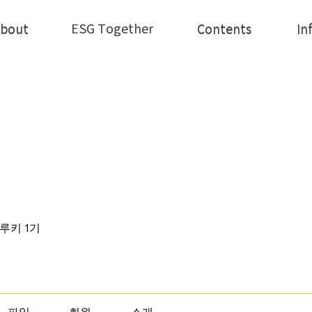
ESG Together
bout
ESG Together
Contents
In
bout
Contents
In
| 루키 1기