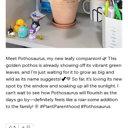
Meet Pothosaurus, my new leafy companion! 🌿 This 
golden pothos is already showing off its vibrant green 
leaves, and I’m just waiting for it to grow as big and 
wild as its name suggests! 🦖💚 So far, it’s loving its new 
spot by the window and soaking up all the sunlight. I 
can’t wait to see how Pothosaurus will flourish as the 
days go by—definitely feels like a 
roar-some
 addition 
to the family! 🌞 #PlantParenthood #Pothosaurus
5