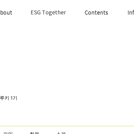
ESG Together
bout
ESG Together
Contents
In
bout
Contents
In
| 루키 1기