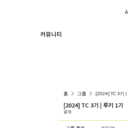
A
A
​커뮤니티
홈
그룹
[2024] TC 3기 
[2024] TC 3기 | 루키 1기
공개