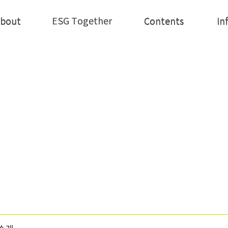
ESG Together
bout
ESG Together
Contents
In
bout
Contents
In