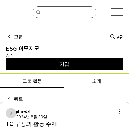
그룹
ESG 이모저모
공개
가입
그룹 활동
소개
뒤로
jihae61
jihae61
2024년 8월 30일
TC 구성과 활동 주제