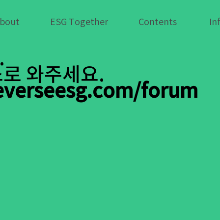
ESG Together
bout
Contents
In
.
로 와주세요.
everseesg.com/forum